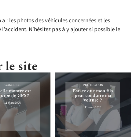
n a : les photos des véhicules concernées et les
accident. N’hésitez pas à y ajouter si possible le
 le site
CONSEILS
PROTECTION
elle montre est
Est-ce que mon fils
quipé de GPS ?
peut conduire ma
voiture ?
11 mars 2026
11 mars 2026