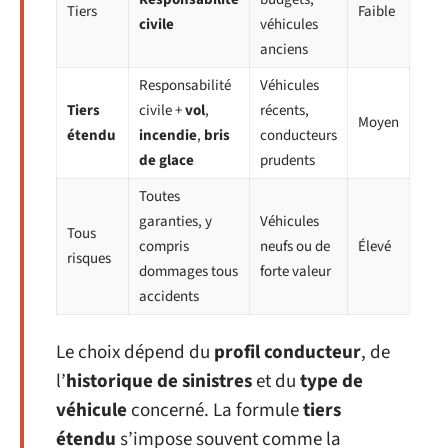
Tiers
Faible
civile
véhicules
anciens
Responsabilité
Véhicules
Tiers
civile +
vol
,
récents,
Moyen
étendu
incendie
,
bris
conducteurs
de glace
prudents
Toutes
garanties, y
Véhicules
Tous
compris
neufs ou de
Élevé
risques
dommages tous
forte valeur
accidents
Le choix dépend du
profil conducteur
, de
l’
historique de sinistres
et du
type de
véhicule
concerné. La formule
tiers
étendu
s’impose souvent comme la