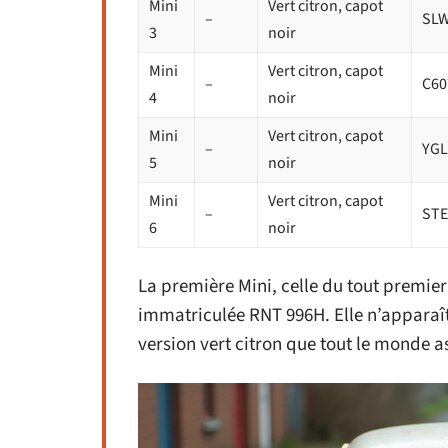
Mini
Vert citron, capot
–
SLW
3
noir
Mini
Vert citron, capot
–
C60
4
noir
Mini
Vert citron, capot
–
YGL
5
noir
Mini
Vert citron, capot
–
STE
6
noir
La première Mini, celle du tout premier 
immatriculée RNT 996H. Elle n’apparaît
version vert citron que tout le monde 