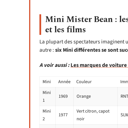
Mini Mister Bean : les
et les films
La plupart des spectateurs imaginent un
autre :
six Mini différentes se sont su
A voir aussi :
Les marques de voiture e
Mini
Année
Couleur
Imm
Mini
1969
Orange
RNT
1
Mini
Vert citron, capot
1977
SLW
2
noir