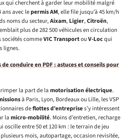
x qui cherchent à garder leur mobilité malgré
4 ans avec le
permis AM
, elle file jusqu’à 45 km/h
ands noms du secteur,
Aixam
,
Ligier
,
Citroën
,
mblait plus de 282 500 véhicules en circulation
es sociétés comme
VIC Transport
ou
V-Loc
qui
s lignes.
 de conduire en PDF : astuces et conseils pour
grimper la part de la
motorisation électrique
.
missions
à Paris, Lyon, Bordeaux ou Lille, les VSP
stionnaires de
flottes d’entreprise
s’y intéressent
ur la
micro-mobilité
. Moins d’entretien, recharge
oscille entre 50 et 120 km : le terrain de jeu
 plusieurs mois, autopartage, occasion revisitée,