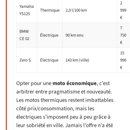
2
Yamaha
Thermique
2,0 l/100 km
999
YS125
€
7
BMW
Électrique
90 km env.
750
CE 02
€
15
Zero S
Électrique
143 km (ville)
990
€
Opter pour une
moto économique
, c’est
arbitrer entre pragmatisme et nouveauté.
Les motos thermiques restent imbattables
côté prix/consommation, mais les
électriques s’imposent peu à peu grâce à
leur sobriété en ville. Jamais l’offre n’a été