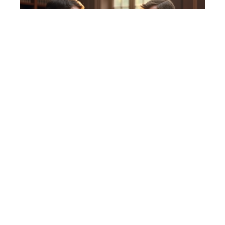
PROTECTION
Maximiser son indemnisation après un accident
grâce aux méthodes efficaces
Contact
Mentions Légales
Sitemap
© 2025 | scootauto.fr