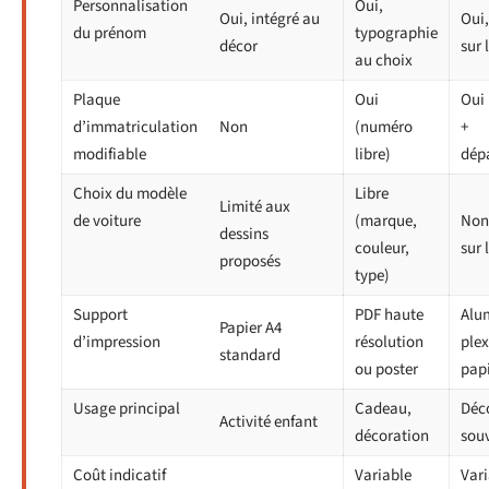
Personnalisation
Oui,
Oui, intégré au
Oui,
du prénom
typographie
décor
sur 
au choix
Plaque
Oui
Oui
d’immatriculation
Non
(numéro
+
modifiable
libre)
dép
Choix du modèle
Libre
Limité aux
de voiture
(marque,
Non
dessins
couleur,
sur 
proposés
type)
Support
PDF haute
Alu
Papier A4
d’impression
résolution
plex
standard
ou poster
pap
Usage principal
Cadeau,
Déc
Activité enfant
décoration
sou
Coût indicatif
Variable
Vari