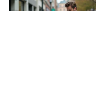
SCOOTERS
Prix scooter BMW : trouvez le coût idéal de votre
véhicule !
Contact
Mentions Légales
Sitemap